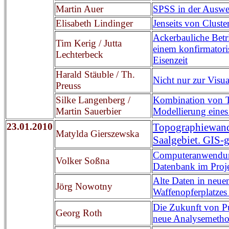
Martin Auer
SPSS in der Auswe
Elisabeth Lindinger
Jenseits von Clust
Ackerbauliche Betr
Tim Kerig / Jutta
einem konfirmatori
Lechterbeck
Eisenzeit
Harald Stäuble / Th.
Nicht nur zur Vis
Preuss
Silke Langenberg /
Kombination von T
Martin Sauerbier
Modellierung eines
23.01.2010
Topographiewandl
Matylda Gierszewska
Saalgebiet. GIS-
Computeranwendung 
Volker Soßna
Datenbank im Proj
Alte Daten in neue
Jörg Nowotny
Waffenopferplatze
Die Zukunft von P
Georg Roth
neue Analysemetho