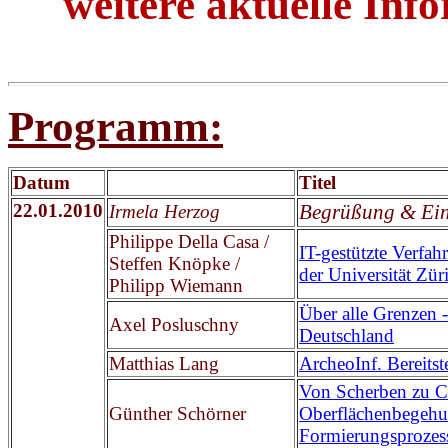
weitere aktuelle Inf
Programm:
Datum
Titel
22.01.2010
Begrüßung & Ei
Irmela Herzog
Philippe Della Casa /
IT-gestützte Verfah
Steffen Knöpke /
der Universität Zür
Philipp Wiemann
Über alle Grenzen 
Axel Posluschny
Deutschland
Matthias Lang
ArcheoInf. Bereitst
Von Scherben zu C
Günther Schörner
Oberflächenbegehu
Formierungsprozess