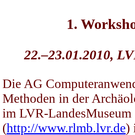
1. Worksh
22.–23.01.2010, 
Die AG Computeranwend
Methoden in der Archäol
im LVR-LandesMuseum
(
http://www.rlmb.lvr.de
)